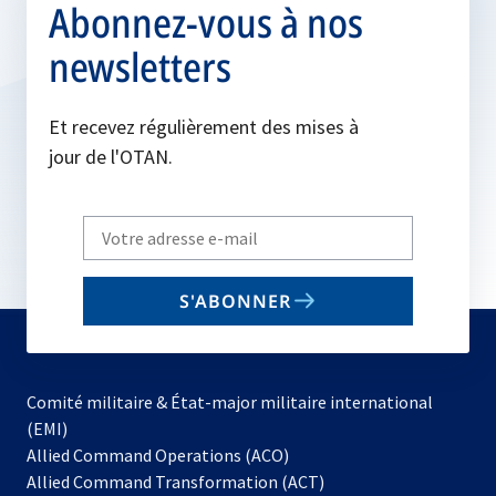
Abonnez-vous à nos
newsletters
Et recevez régulièrement des mises à
jour de l'OTAN.
Write
your
email
S'ABONNER
to
subscribe
Comité militaire & État-major militaire international
(EMI)
s’ouvre
Allied Command Operations (ACO)
dans
Allied Command Transformation (ACT)