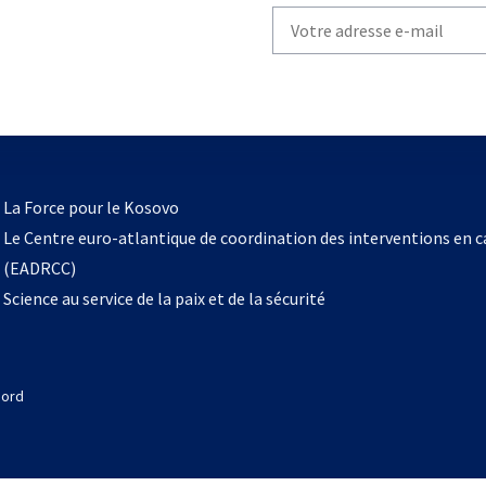
Write
your
email
to
subscribe
s’ouvre
l
La Force pour le Kosovo
dans
Le Centre euro-atlantique de coordination des interventions en 
un
(EADRCC)
nouvel
Science au service de la paix et de la sécurité
onglet
Nord