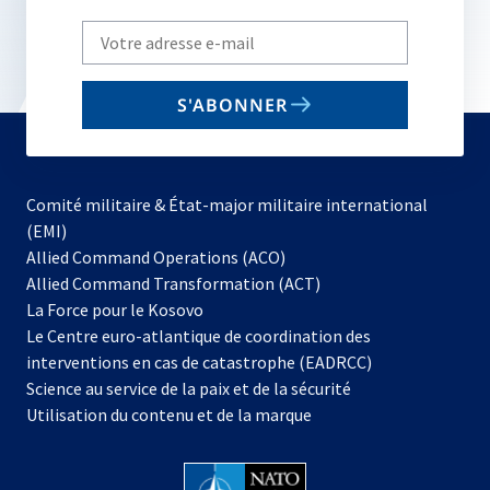
Write
your
email
S'ABONNER
to
subscribe
Comité militaire & État-major militaire international
(EMI)
s’ouvre
Allied Command Operations (ACO)
dans
Allied Command Transformation (ACT)
s’ouvre
un
La Force pour le Kosovo
dans
nouvel
Le Centre euro-atlantique de coordination des
un
onglet
interventions en cas de catastrophe (EADRCC)
nouvel
Science au service de la paix et de la sécurité
onglet
Utilisation du contenu et de la marque