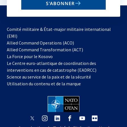
S'ABONNER
to
subscribe
Comité militaire & État-major militaire international
(EMI)
s’ouvre
Allied Command Operations (ACO)
dans
Allied Command Transformation (ACT)
s’ouvre
un
La Force pour le Kosovo
dans
nouvel
Le Centre euro-atlantique de coordination des
un
onglet
interventions en cas de catastrophe (EADRCC)
nouvel
Science au service de la paix et de la sécurité
onglet
Utilisation du contenu et de la marque
s’ouvre
s’ouvre
s’ouvre
s’ouvre
s’ouvre
s’ouvre
dans
dans
dans
dans
dans
dans