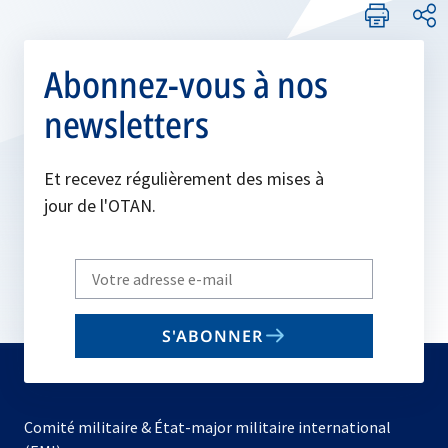
Abonnez-vous à nos
newsletters
Et recevez régulièrement des mises à
jour de l'OTAN.
Write
your
email
S'ABONNER
to
subscribe
Comité militaire & État-major militaire international