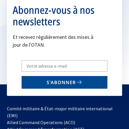
Abonnez-vous à nos
newsletters
Et recevez régulièrement des mises à
jour de l'OTAN.
Write
your
email
S'ABONNER
to
subscribe
Comité militaire & État-major militaire international
(EMI)
s’ouvre
Allied Command Operations (ACO)