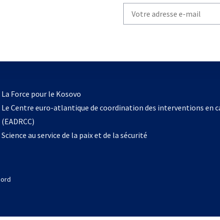
Write
your
email
to
subscribe
s’ouvre
l
La Force pour le Kosovo
dans
Le Centre euro-atlantique de coordination des interventions en 
un
(EADRCC)
nouvel
Science au service de la paix et de la sécurité
onglet
Nord