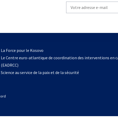
Write
your
email
to
subscribe
s’ouvre
l
La Force pour le Kosovo
dans
Le Centre euro-atlantique de coordination des interventions en 
un
(EADRCC)
nouvel
Science au service de la paix et de la sécurité
onglet
Nord