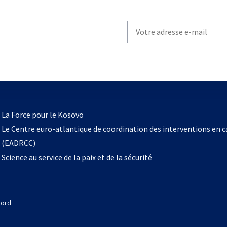
Write
your
email
to
subscribe
s’ouvre
l
La Force pour le Kosovo
dans
Le Centre euro-atlantique de coordination des interventions en 
un
(EADRCC)
nouvel
Science au service de la paix et de la sécurité
onglet
Nord