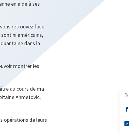
enne en aide à ses
s vous retrouvez face
 sont ni américains,
inquantaine dans la
pouvoir montrer les
aître au cours de ma
apitaine Ahmetovic,
s’
da
un
es opérations de leurs
no
s’
on
da
un