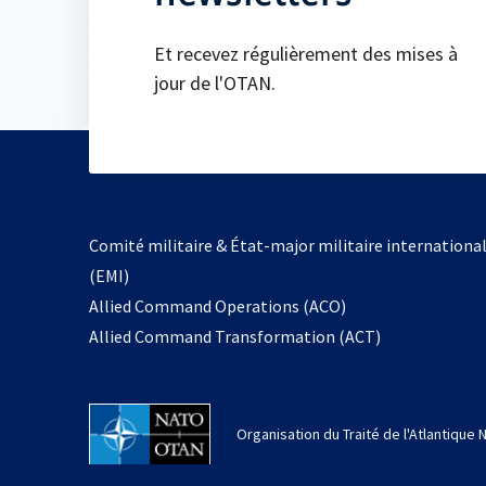
Et recevez régulièrement des mises à
jour de l'OTAN.
Comité militaire & État-major militaire internationa
(EMI)
s’ouvre
Allied Command Operations (ACO)
dans
Allied Command Transformation (ACT)
un
nouvel
onglet
Organisation du Traité de l'Atlantique 