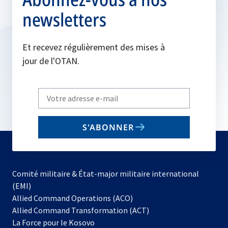
newsletters
Et recevez régulièrement des mises à
jour de l'OTAN.
Write
your
email
S'ABONNER
to
subscribe
Comité militaire & État-major militaire international
(EMI)
s’ouvre
Allied Command Operations (ACO)
dans
Allied Command Transformation (ACT)
s’ouvre
un
La Force pour le Kosovo