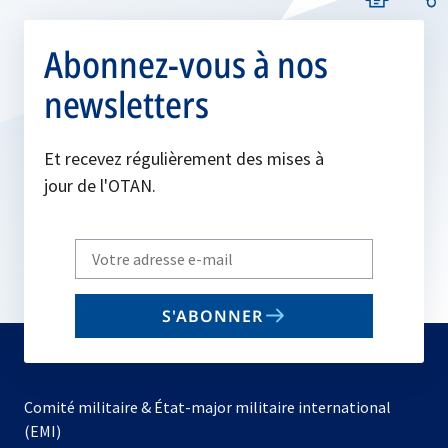
Abonnez-vous à nos
newsletters
Et recevez régulièrement des mises à
jour de l'OTAN.
Write
your
email
S'ABONNER
to
subscribe
Comité militaire & État-major militaire international
(EMI)