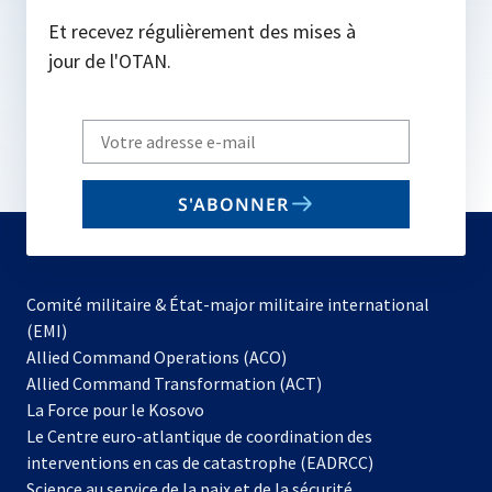
Et recevez régulièrement des mises à
jour de l'OTAN.
Write
your
email
S'ABONNER
to
subscribe
Comité militaire & État-major militaire international
(EMI)
s’ouvre
Allied Command Operations (ACO)
dans
Allied Command Transformation (ACT)
s’ouvre
un
La Force pour le Kosovo
dans
nouvel
Le Centre euro-atlantique de coordination des
un
onglet
interventions en cas de catastrophe (EADRCC)
nouvel
Science au service de la paix et de la sécurité