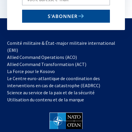
your
email
S'ABONNER
to
subscribe
Comité militaire & État-major militaire international
(EMI)
s’ouvre
Allied Command Operations (ACO)
dans
Allied Command Transformation (ACT)
s’ouvre
un
La Force pour le Kosovo
dans
nouvel
Le Centre euro-atlantique de coordination des
un
onglet
interventions en cas de catastrophe (EADRCC)
nouvel
Science au service de la paix et de la sécurité
onglet
Utilisation du contenu et de la marque