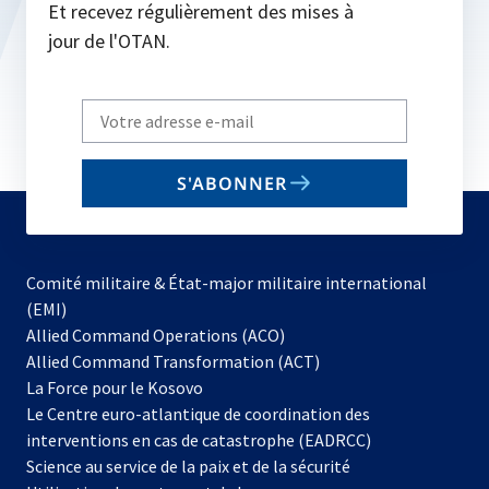
Et recevez régulièrement des mises à
jour de l'OTAN.
Write
your
email
S'ABONNER
to
subscribe
Comité militaire & État-major militaire international
(EMI)
s’ouvre
Allied Command Operations (ACO)
dans
Allied Command Transformation (ACT)
s’ouvre
un
La Force pour le Kosovo
dans
nouvel
Le Centre euro-atlantique de coordination des
un
onglet
interventions en cas de catastrophe (EADRCC)
nouvel
Science au service de la paix et de la sécurité