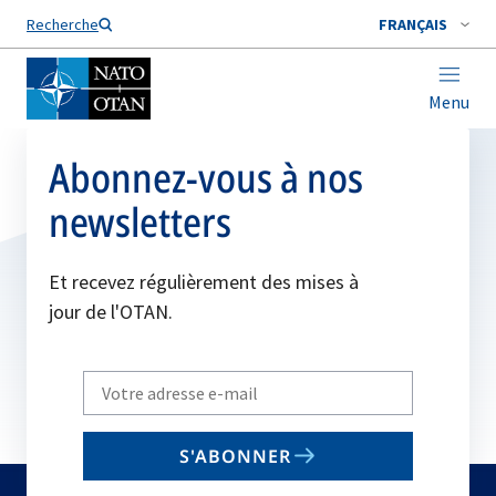
Nom de famille*
Recherche
FRANÇAIS
Menu
Abonnez-vous à nos
newsletters
Et recevez régulièrement des mises à
jour de l'OTAN.
Write
your
email
S'ABONNER
to
subscribe