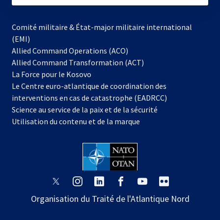
Comité militaire & État-major militaire international
(EMI)
Allied Command Operations (ACO)
Allied Command Transformation (ACT)
s’ouvre
La Force pour le Kosovo
dans
Le Centre euro-atlantique de coordination des
un
interventions en cas de catastrophe (EADRCC)
nouvel
Science au service de la paix et de la sécurité
onglet
Utilisation du contenu et de la marque
s’ouvre
s’ouvre
s’ouvre
s’ouvre
s’ouvre
s’ouvre
dans
dans
dans
dans
dans
dans
Organisation du Traité de l'Atlantique Nord
un
un
un
un
un
un
nouvel
nouvel
nouvel
nouvel
nouvel
nouvel