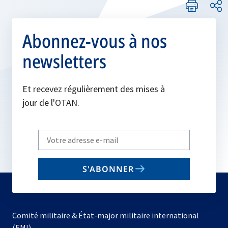
Abonnez-vous à nos
newsletters
Et recevez régulièrement des mises à
jour de l'OTAN.
Write
your
email
S'ABONNER
to
subscribe
Comité militaire & État-major militaire international
(EMI)