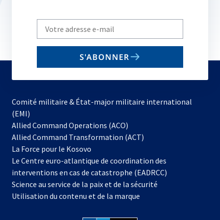
Write
your
email
S'ABONNER
to
subscribe
Comité militaire & État-major militaire international
(EMI)
s’ouvre
Allied Command Operations (ACO)
dans
Allied Command Transformation (ACT)
s’ouvre
un
La Force pour le Kosovo
dans
nouvel
Le Centre euro-atlantique de coordination des
un
onglet
interventions en cas de catastrophe (EADRCC)
nouvel
Science au service de la paix et de la sécurité
onglet
Utilisation du contenu et de la marque