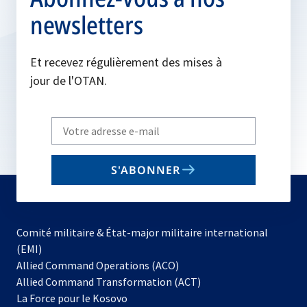
newsletters
Et recevez régulièrement des mises à
jour de l'OTAN.
Write
your
email
S'ABONNER
to
subscribe
Comité militaire & État-major militaire international
(EMI)
s’ouvre
Allied Command Operations (ACO)
dans
Allied Command Transformation (ACT)
s’ouvre
un
La Force pour le Kosovo