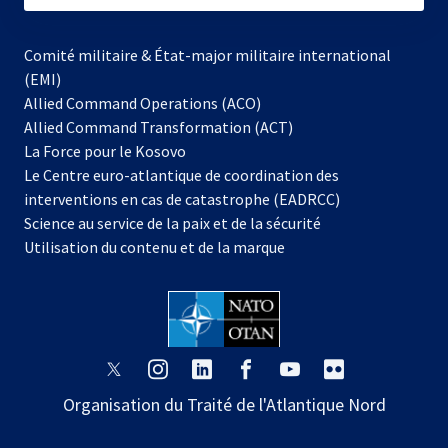
Comité militaire & État-major militaire international
(EMI)
Allied Command Operations (ACO)
Allied Command Transformation (ACT)
s’ouvre
La Force pour le Kosovo
dans
Le Centre euro-atlantique de coordination des
un
interventions en cas de catastrophe (EADRCC)
nouvel
Science au service de la paix et de la sécurité
onglet
Utilisation du contenu et de la marque
s’ouvre
s’ouvre
s’ouvre
s’ouvre
s’ouvre
s’ouvre
dans
dans
dans
dans
dans
dans
Organisation du Traité de l'Atlantique Nord
un
un
un
un
un
un
nouvel
nouvel
nouvel
nouvel
nouvel
nouvel