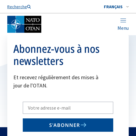
Nom de famille*
Recherche
FRANÇAIS
Menu
Abonnez-vous à nos
newsletters
Et recevez régulièrement des mises à
jour de l'OTAN.
Write
your
email
S'ABONNER
to
subscribe