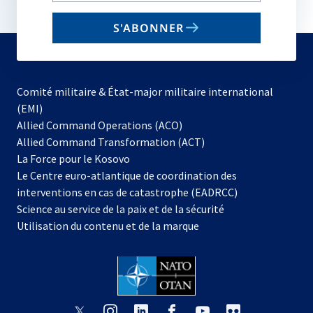
email
S'ABONNER
to
subscribe
Comité militaire & État-major militaire international
(EMI)
s’ouvre
Allied Command Operations (ACO)
dans
Allied Command Transformation (ACT)
s’ouvre
un
La Force pour le Kosovo
dans
nouvel
Le Centre euro-atlantique de coordination des
un
onglet
interventions en cas de catastrophe (EADRCC)
nouvel
Science au service de la paix et de la sécurité
onglet
Utilisation du contenu et de la marque
s’ouvre
s’ouvre
s’ouvre
s’ouvre
s’ouvre
s’ouvre