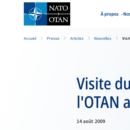
Nom de famille*
À propos
Nos
Accueil
Presse
Articles
Nouvelles
Visi
Visite d
l'OTAN 
14 août 2009