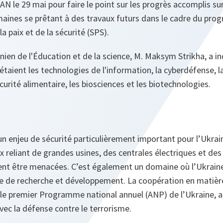
AN le 29 mai pour faire le point sur les progrès accomplis sur
maines se prêtant à des travaux futurs dans le cadre du pro
la paix et de la sécurité (SPS).
inien de l'Éducation et de la science, M. Maksym Strikha, a i
étaient les technologies de l'information, la cyberdéfense, l
curité alimentaire, les biosciences et les biotechnologies.
n enjeu de sécurité particulièrement important pour l’Ukrai
x reliant de grandes usines, des centrales électriques et des 
ient être menacées. C’est également un domaine où l’Ukrain
le de recherche et développement. La coopération en matièr
s le premier Programme national annuel (ANP) de l’Ukraine, 
avec la défense contre le terrorisme.