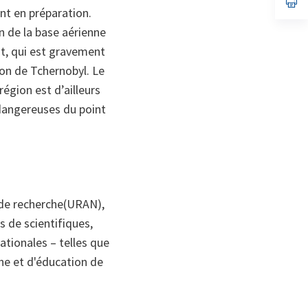
nt en préparation.
on
da
un
n de la base aérienne
no
on
yat, qui est gravement
ion de Tchernobyl. Le
égion est d’ailleurs
 dangereuses du point
 de recherche(URAN),
s de scientifiques,
ationales – telles que
he et d'éducation de