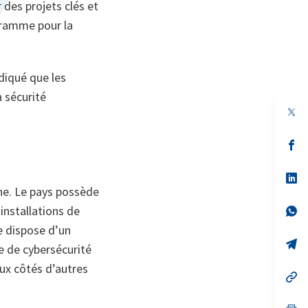
 des projets clés et
gramme pour la
ndiqué que les
a sécurité
s’
da
un
no
s’
on
da
ne. Le pays possède
un
installations de
no
s’
on
da
e dispose d’un
un
no
s’
e de cybersécurité
on
da
un
aux côtés d’autres
no
s’
on
da
un
no
s’