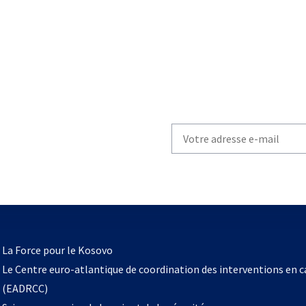
Write
your
email
to
subscribe
s’ouvre
l
La Force pour le Kosovo
dans
Le Centre euro-atlantique de coordination des interventions en 
un
(EADRCC)