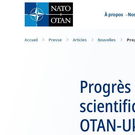
Nom de famille*
À propos
Nos
Accueil
Presse
Articles
Nouvelles
Pro
Progrès 
scientif
OTAN-Uk