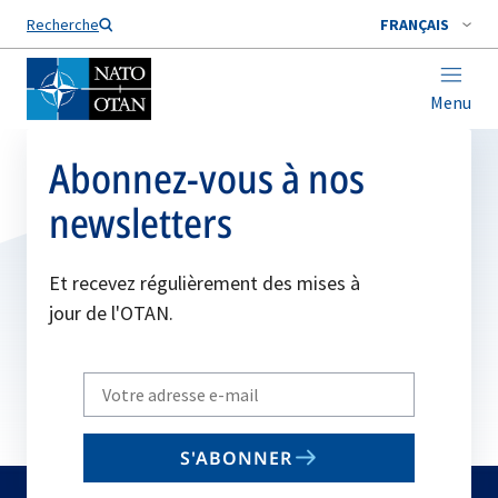
Nom de famille*
Recherche
FRANÇAIS
Menu
Abonnez-vous à nos
newsletters
Et recevez régulièrement des mises à
jour de l'OTAN.
Write
your
email
S'ABONNER
to
subscribe