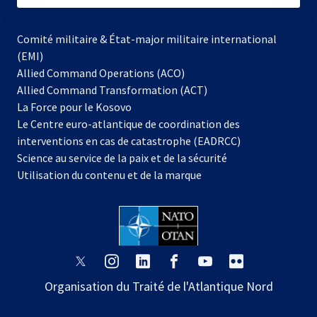
Comité militaire & État-major militaire international
(EMI)
Allied Command Operations (ACO)
Allied Command Transformation (ACT)
s’ouvre
La Force pour le Kosovo
dans
Le Centre euro-atlantique de coordination des
un
interventions en cas de catastrophe (EADRCC)
nouvel
Science au service de la paix et de la sécurité
onglet
Utilisation du contenu et de la marque
s’ouvre
s’ouvre
s’ouvre
s’ouvre
s’ouvre
s’ouvre
dans
dans
dans
dans
dans
dans
Organisation du Traité de l'Atlantique Nord
un
un
un
un
un
un
nouvel
nouvel
nouvel
nouvel
nouvel
nouvel