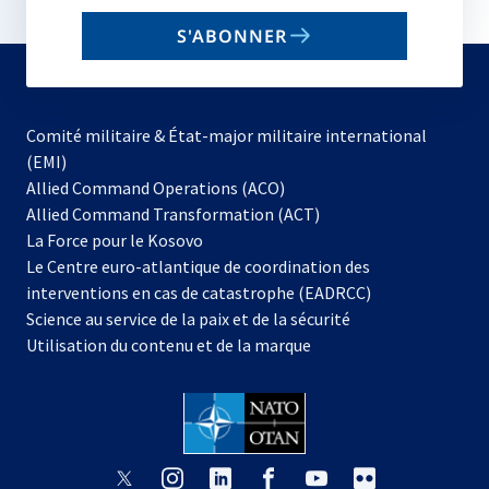
email
S'ABONNER
to
subscribe
Comité militaire & État-major militaire international
(EMI)
s’ouvre
Allied Command Operations (ACO)
dans
Allied Command Transformation (ACT)
s’ouvre
un
La Force pour le Kosovo
dans
nouvel
Le Centre euro-atlantique de coordination des
un
onglet
interventions en cas de catastrophe (EADRCC)
nouvel
Science au service de la paix et de la sécurité
onglet
Utilisation du contenu et de la marque
s’ouvre
s’ouvre
s’ouvre
s’ouvre
s’ouvre
s’ouvre