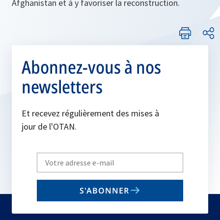
Afghanistan et à y favoriser la reconstruction.
Abonnez-vous à nos
newsletters
Et recevez régulièrement des mises à
jour de l'OTAN.
Write
your
email
S'ABONNER
to
subscribe