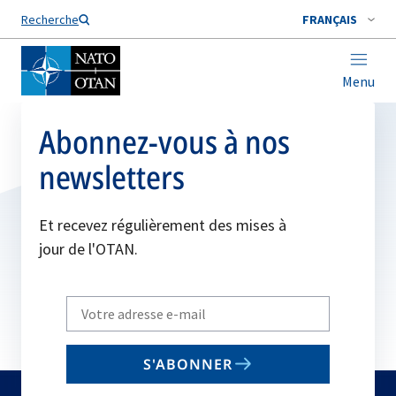
Nom de famille*
Recherche
FRANÇAIS
Menu
Abonnez-vous à nos
newsletters
Et recevez régulièrement des mises à
jour de l'OTAN.
Write
your
email
S'ABONNER
to
subscribe