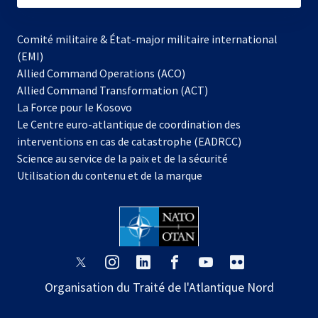
Comité militaire & État-major militaire international
(EMI)
Allied Command Operations (ACO)
Allied Command Transformation (ACT)
s’ouvre
La Force pour le Kosovo
dans
Le Centre euro-atlantique de coordination des
un
interventions en cas de catastrophe (EADRCC)
nouvel
Science au service de la paix et de la sécurité
onglet
Utilisation du contenu et de la marque
s’ouvre
s’ouvre
s’ouvre
s’ouvre
s’ouvre
s’ouvre
dans
dans
dans
dans
dans
dans
Organisation du Traité de l'Atlantique Nord
un
un
un
un
un
un
nouvel
nouvel
nouvel
nouvel
nouvel
nouvel