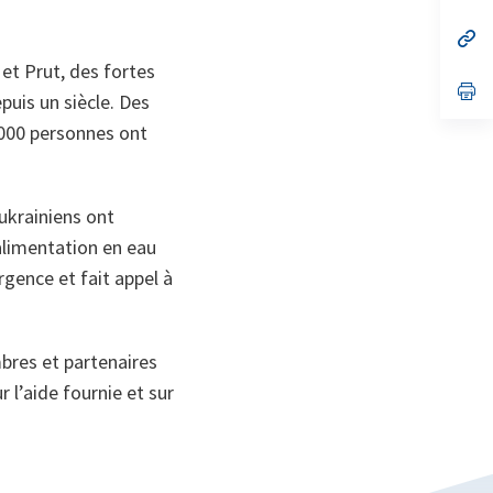
un
no
s’
on
da
 et Prut, des fortes
un
no
s’
puis un siècle. Des
on
da
un
 000 personnes ont
no
on
ukrainiens ont
alimentation en eau
rgence et fait appel à
res et partenaires
 l’aide fournie et sur