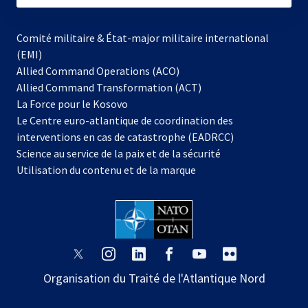
Comité militaire & État-major militaire international
(EMI)
Allied Command Operations (ACO)
Allied Command Transformation (ACT)
s’ouvre
La Force pour le Kosovo
dans
Le Centre euro-atlantique de coordination des
un
interventions en cas de catastrophe (EADRCC)
nouvel
Science au service de la paix et de la sécurité
onglet
Utilisation du contenu et de la marque
s’ouvre
s’ouvre
s’ouvre
s’ouvre
s’ouvre
s’ouvre
dans
dans
dans
dans
dans
dans
Organisation du Traité de l'Atlantique Nord
un
un
un
un
un
un
nouvel
nouvel
nouvel
nouvel
nouvel
nouvel