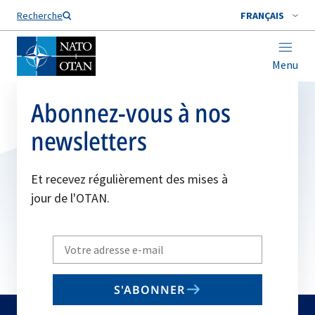
Nom de famille*
Recherche
FRANÇAIS
Menu
Abonnez-vous à nos
newsletters
Et recevez régulièrement des mises à
jour de l'OTAN.
Write
your
email
S'ABONNER
to
subscribe