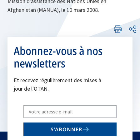
Mission d'assistance des Nations Unies en
Afghanistan (MANUA), le 10 mars 2008.
Abonnez-vous à nos
newsletters
Et recevez régulièrement des mises à
jour de l'OTAN.
Write
your
email
S'ABONNER
to
subscribe