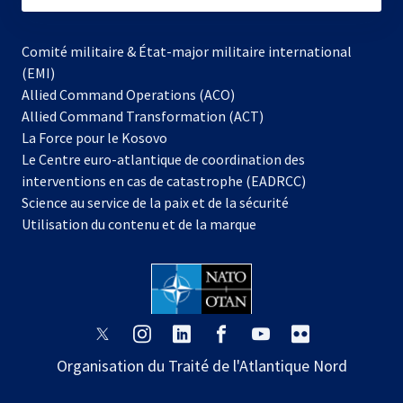
Comité militaire & État-major militaire international
(EMI)
s’ouvre
Allied Command Operations (ACO)
dans
Allied Command Transformation (ACT)
s’ouvre
un
La Force pour le Kosovo
dans
nouvel
Le Centre euro-atlantique de coordination des
un
onglet
interventions en cas de catastrophe (EADRCC)
nouvel
Science au service de la paix et de la sécurité
onglet
Utilisation du contenu et de la marque
s’ouvre
s’ouvre
s’ouvre
s’ouvre
s’ouvre
s’ouvre
dans
dans
dans
dans
dans
dans
Organisation du Traité de l'Atlantique Nord
un
un
un
un
un
un
nouvel
nouvel
nouvel
nouvel
nouvel
nouvel