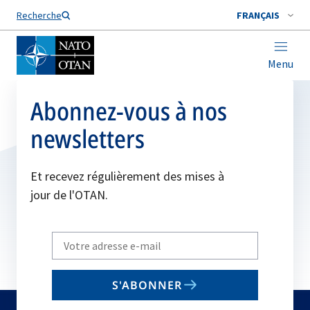
Nom de famille*
Recherche
FRANÇAIS
Menu
Abonnez-vous à nos
newsletters
Et recevez régulièrement des mises à
jour de l'OTAN.
Write
your
email
S'ABONNER
to
subscribe