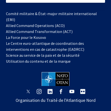
Comité militaire & État-major militaire international
(EMI)
Allied Command Operations (ACO)
Allied Command Transformation (ACT)
s’ouvre
La Force pour le Kosovo
dans
Le Centre euro-atlantique de coordination des
un
interventions en cas de catastrophe (EADRCC)
nouvel
Science au service de la paix et de la sécurité
onglet
Utilisation du contenu et de la marque
s’ouvre
s’ouvre
s’ouvre
s’ouvre
s’ouvre
s’ouvre
dans
dans
dans
dans
dans
dans
Organisation du Traité de l'Atlantique Nord
un
un
un
un
un
un
nouvel
nouvel
nouvel
nouvel
nouvel
nouvel