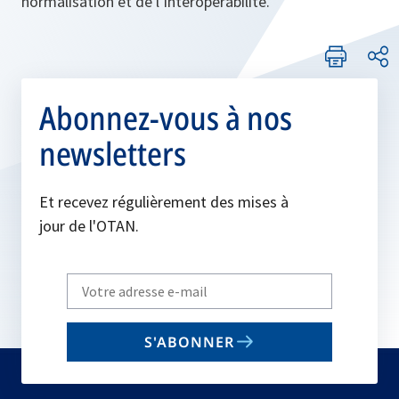
normalisation et de l’interopérabilité.
Abonnez-vous à nos
newsletters
Et recevez régulièrement des mises à
jour de l'OTAN.
Write
your
email
S'ABONNER
to
subscribe