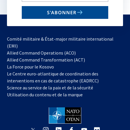
your
email
S'ABONNER
to
subscribe
Comité militaire & État-major militaire international
(EMI)
s’ouvre
Allied Command Operations (ACO)
dans
Allied Command Transformation (ACT)
s’ouvre
un
La Force pour le Kosovo
dans
nouvel
Le Centre euro-atlantique de coordination des
un
onglet
interventions en cas de catastrophe (EADRCC)
nouvel
Science au service de la paix et de la sécurité
onglet
Utilisation du contenu et de la marque
s’ouvre
s’ouvre
s’ouvre
s’ouvre
s’ouvre
s’ouvre