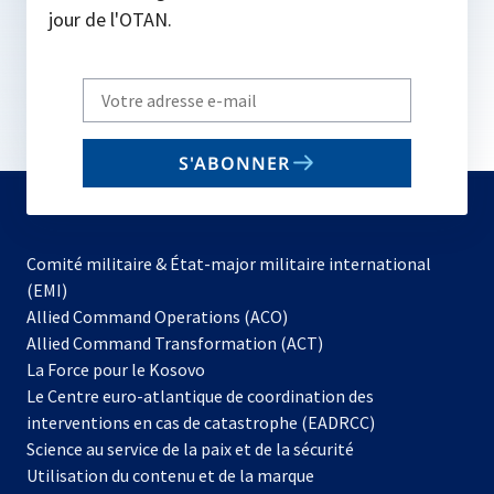
jour de l'OTAN.
Write
your
email
S'ABONNER
to
subscribe
Comité militaire & État-major militaire international
(EMI)
s’ouvre
Allied Command Operations (ACO)
dans
Allied Command Transformation (ACT)
s’ouvre
un
La Force pour le Kosovo
dans
nouvel
Le Centre euro-atlantique de coordination des
un
onglet
interventions en cas de catastrophe (EADRCC)
nouvel
Science au service de la paix et de la sécurité
onglet
Utilisation du contenu et de la marque