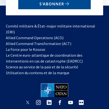
S'ABONNER
to
subscribe
Comité militaire & État-major militaire international
(EMI)
s’ouvre
Allied Command Operations (ACO)
dans
Allied Command Transformation (ACT)
s’ouvre
un
La Force pour le Kosovo
dans
nouvel
Le Centre euro-atlantique de coordination des
un
onglet
interventions en cas de catastrophe (EADRCC)
nouvel
Science au service de la paix et de la sécurité
onglet
Utilisation du contenu et de la marque
s’ouvre
s’ouvre
s’ouvre
s’ouvre
s’ouvre
s’ouvre
dans
dans
dans
dans
dans
dans