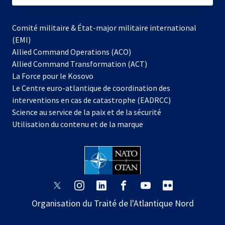
Comité militaire & État-major militaire international
(EMI)
Allied Command Operations (ACO)
Allied Command Transformation (ACT)
s’ouvre
La Force pour le Kosovo
dans
Le Centre euro-atlantique de coordination des
un
interventions en cas de catastrophe (EADRCC)
nouvel
Science au service de la paix et de la sécurité
onglet
Utilisation du contenu et de la marque
s’ouvre
s’ouvre
s’ouvre
s’ouvre
s’ouvre
s’ouvre
dans
dans
dans
dans
dans
dans
Organisation du Traité de l'Atlantique Nord
un
un
un
un
un
un
nouvel
nouvel
nouvel
nouvel
nouvel
nouvel