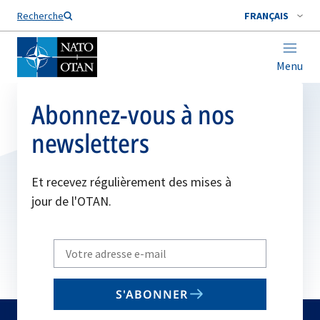
Nom de famille*
Recherche
FRANÇAIS
Menu
Abonnez-vous à nos
newsletters
Et recevez régulièrement des mises à
jour de l'OTAN.
Write
your
email
S'ABONNER
to
subscribe