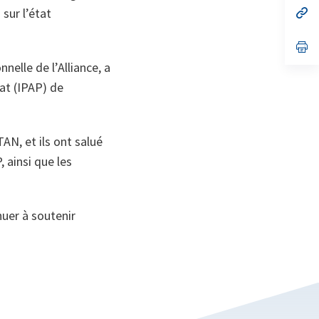
no
s’
sur l’état
on
da
un
no
s’
on
da
nelle de l’Alliance, a
un
no
iat (IPAP) de
on
AN, et ils ont salué
 ainsi que les
inuer à soutenir