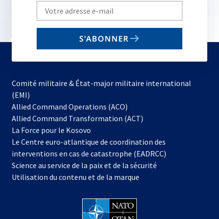
Write
your
email
S'ABONNER
to
subscribe
Comité militaire & État-major militaire international
(EMI)
s’ouvre
Allied Command Operations (ACO)
dans
Allied Command Transformation (ACT)
s’ouvre
un
La Force pour le Kosovo
dans
nouvel
Le Centre euro-atlantique de coordination des
un
onglet
interventions en cas de catastrophe (EADRCC)
nouvel
Science au service de la paix et de la sécurité
onglet
Utilisation du contenu et de la marque