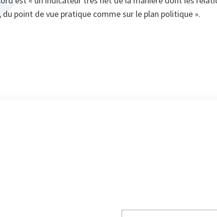
ord est «
un indicateur très net de la manière dont les relati
 du point de vue pratique comme sur le plan politique
».
Write