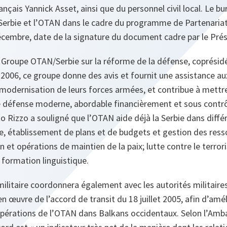
nçais Yannick Asset, ainsi que du personnel civil local. Le bur
Serbie et l’OTAN dans le cadre du programme de Partenariat 
décembre, date de la signature du document cadre par le Prés
 Groupe OTAN/Serbie sur la réforme de la défense, coprésidé
r 2006, ce groupe donne des avis et fournit une assistance au
 modernisation de leurs forces armées, et contribue à mettre
e défense moderne, abordable financièrement et sous contr
 Rizzo a souligné que l’OTAN aide déjà la Serbie dans diffé
e, établissement de plans et de budgets et gestion des ress
n et opérations de maintien de la paix; lutte contre le terror
et formation linguistique.
militaire coordonnera également avec les autorités militaire
n œuvre de l’accord de transit du 18 juillet 2005, afin d’amél
 opérations de l’OTAN dans Balkans occidentaux. Selon l’Am