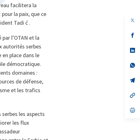
eau facilitera la
pour la paix, que ce
ident Tadi ć .
s’
 par l’OTAN et la
da
un
x autorités serbes
no
s’
 en place dans le
on
da
un
ôle démocratique.
no
s’
on
da
rents domaines :
un
no
s’
ources de défense,
on
da
isme et les trafics
un
no
s’
on
da
un
no
s’
s serbes les aspects
on
da
un
iorer les flux
no
on
bassadeur