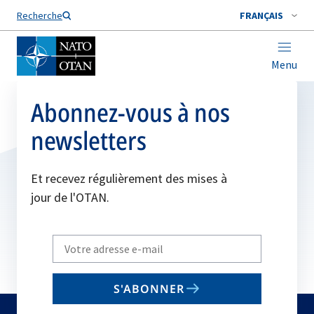
Nom de famille*
Recherche
FRANÇAIS
Menu
Abonnez-vous à nos
newsletters
Et recevez régulièrement des mises à
jour de l'OTAN.
Write
your
email
S'ABONNER
to
subscribe