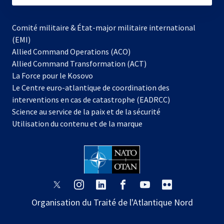
Comité militaire & État-major militaire international
(EMI)
Allied Command Operations (ACO)
Allied Command Transformation (ACT)
s’ouvre
La Force pour le Kosovo
dans
Le Centre euro-atlantique de coordination des
un
interventions en cas de catastrophe (EADRCC)
nouvel
Science au service de la paix et de la sécurité
onglet
Utilisation du contenu et de la marque
s’ouvre
s’ouvre
s’ouvre
s’ouvre
s’ouvre
s’ouvre
dans
dans
dans
dans
dans
dans
Organisation du Traité de l'Atlantique Nord
un
un
un
un
un
un
nouvel
nouvel
nouvel
nouvel
nouvel
nouvel