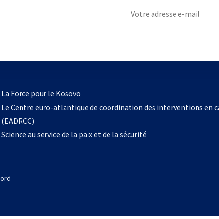
Write
your
email
to
subscribe
s’ouvre
l
La Force pour le Kosovo
dans
Le Centre euro-atlantique de coordination des interventions en 
un
(EADRCC)
nouvel
Science au service de la paix et de la sécurité
onglet
Nord