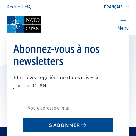
Nom de famille*
Recherche
FRANÇAIS
Menu
Abonnez-vous à nos
newsletters
Et recevez régulièrement des mises à
jour de l'OTAN.
Write
your
email
S'ABONNER
to
subscribe