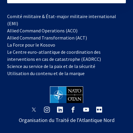
Comité militaire & État-major militaire international
(EMI)
Allied Command Operations (ACO)
Allied Command Transformation (ACT)
s’ouvre
La Force pour le Kosovo
dans
Le Centre euro-atlantique de coordination des
un
interventions en cas de catastrophe (EADRCC)
nouvel
Science au service de la paix et de la sécurité
onglet
Utilisation du contenu et de la marque
s’ouvre
s’ouvre
s’ouvre
s’ouvre
s’ouvre
s’ouvre
dans
dans
dans
dans
dans
dans
Organisation du Traité de l'Atlantique Nord
un
un
un
un
un
un
nouvel
nouvel
nouvel
nouvel
nouvel
nouvel