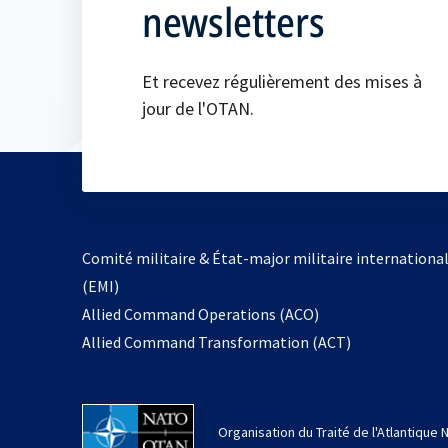
newsletters
Et recevez régulièrement des mises à
jour de l'OTAN.
Comité militaire & État-major militaire internationa
(EMI)
s’ouvre
Allied Command Operations (ACO)
dans
Allied Command Transformation (ACT)
un
nouvel
onglet
Organisation du Traité de l'Atlantique 