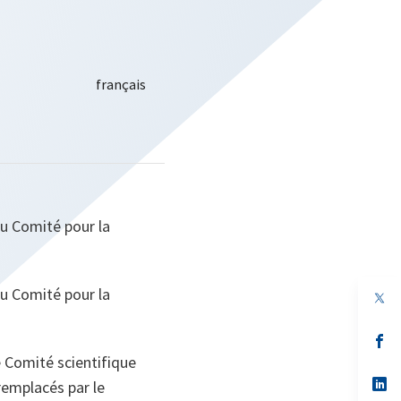
au Comité pour la
au Comité pour la
s’
da
e Comité scientifique
un
no
s’
remplacés par le
on
da