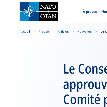
Nom de famille*
À propos
Nos
Accueil
Presse
Articles
Nouvelles
Le C
Le Conse
approuv
Comité p