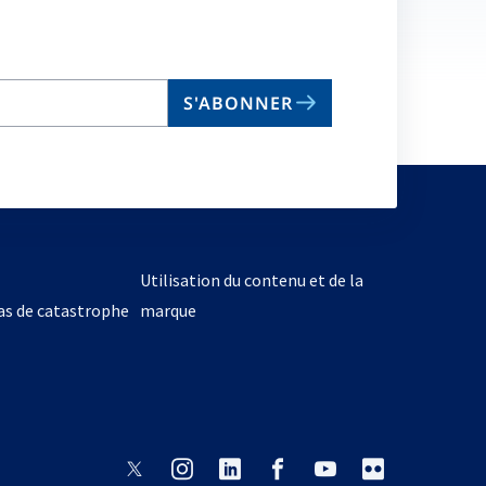
S'ABONNER
Utilisation du contenu et de la
cas de catastrophe
marque
s’ouvre
s’ouvre
s’ouvre
s’ouvre
s’ouvre
s’ouvre