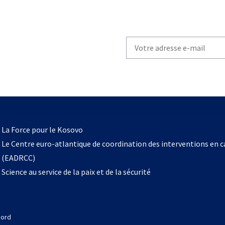
Write
your
email
to
subscribe
s’ouvre
l
La Force pour le Kosovo
dans
Le Centre euro-atlantique de coordination des interventions en 
un
(EADRCC)
nouvel
Science au service de la paix et de la sécurité
onglet
Nord