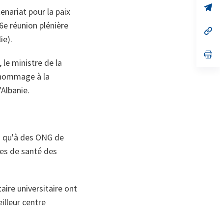
no
s’
enariat pour la paix
on
da
un
26e réunion plénière
no
s’
on
da
ie).
un
no
s’
on
da
 le ministre de la
un
n hommage à la
no
on
'Albanie.
i qu'à des ONG de
ces de santé des
aire universitaire ont
illeur centre