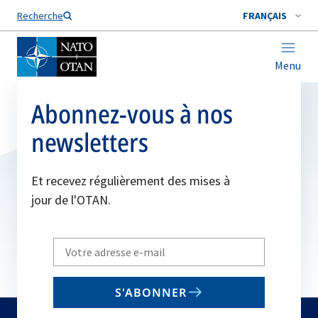
Nom de famille*
Recherche
FRANÇAIS
Menu
Abonnez-vous à nos
newsletters
Et recevez régulièrement des mises à
jour de l'OTAN.
Write
your
email
S'ABONNER
to
subscribe