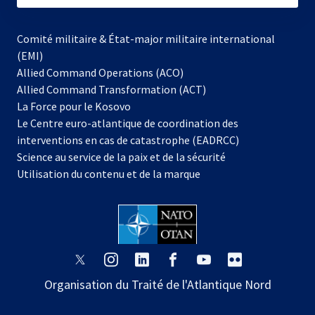
Comité militaire & État-major militaire international
(EMI)
Allied Command Operations (ACO)
Allied Command Transformation (ACT)
s’ouvre
La Force pour le Kosovo
dans
Le Centre euro-atlantique de coordination des
un
interventions en cas de catastrophe (EADRCC)
nouvel
Science au service de la paix et de la sécurité
onglet
Utilisation du contenu et de la marque
s’ouvre
s’ouvre
s’ouvre
s’ouvre
s’ouvre
s’ouvre
dans
dans
dans
dans
dans
dans
Organisation du Traité de l'Atlantique Nord
un
un
un
un
un
un
nouvel
nouvel
nouvel
nouvel
nouvel
nouvel