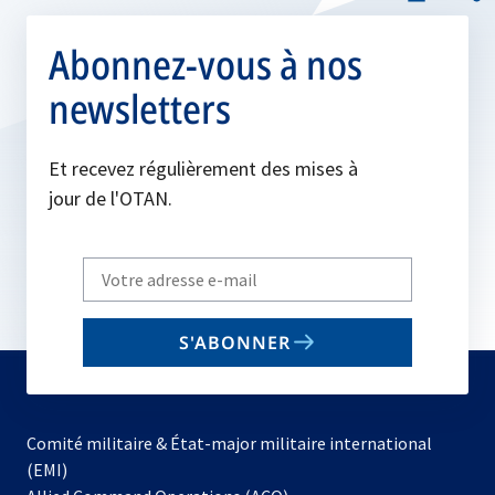
Abonnez-vous à nos
newsletters
Et recevez régulièrement des mises à
jour de l'OTAN.
Write
your
email
S'ABONNER
to
subscribe
Comité militaire & État-major militaire international
(EMI)