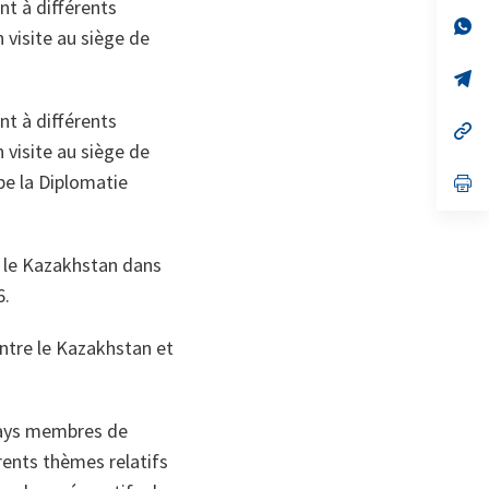
nt à différents
un
no
s’
 visite au siège de
on
da
un
no
s’
on
da
un
nt à différents
no
s’
on
da
 visite au siège de
un
pe la Diplomatie
no
s’
on
da
un
no
on
t le Kazakhstan dans
6.
entre le Kazakhstan et
 pays membres de
érents thèmes relatifs