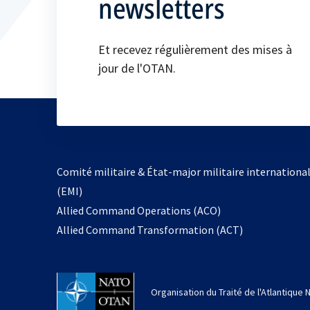
newsletters
Et recevez régulièrement des mises à
jour de l'OTAN.
Comité militaire & État-major militaire internationa
(EMI)
s’ouvre
Allied Command Operations (ACO)
dans
Allied Command Transformation (ACT)
un
nouvel
onglet
Organisation du Traité de l'Atlantique 