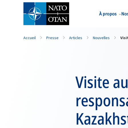
Nom de famille*
À propos
Nos
Accueil
Presse
Articles
Nouvelles
Vis
Visite a
responsa
Kazakhs