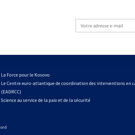
Write
your
email
to
subscribe
s’ouvre
l
La Force pour le Kosovo
dans
Le Centre euro-atlantique de coordination des interventions en 
un
(EADRCC)
nouvel
Science au service de la paix et de la sécurité
onglet
Nord