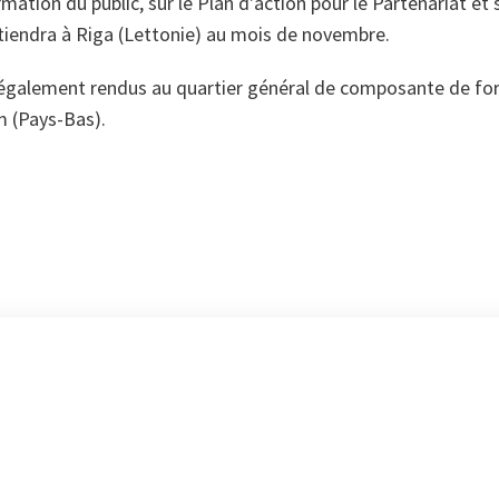
ormation du public, sur le Plan d'action pour le Partenariat et 
endra à Riga (Lettonie) au mois de novembre.
t également rendus au quartier général de composante de fo
 (Pays-Bas).