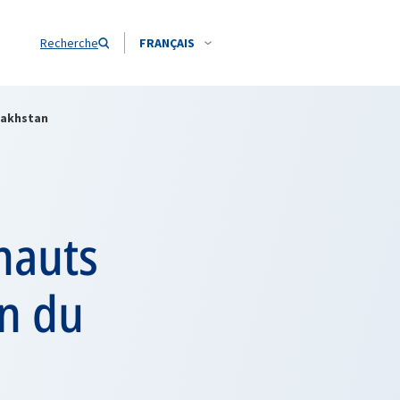
Recherche
FRANÇAIS
zakhstan
 hauts
on du