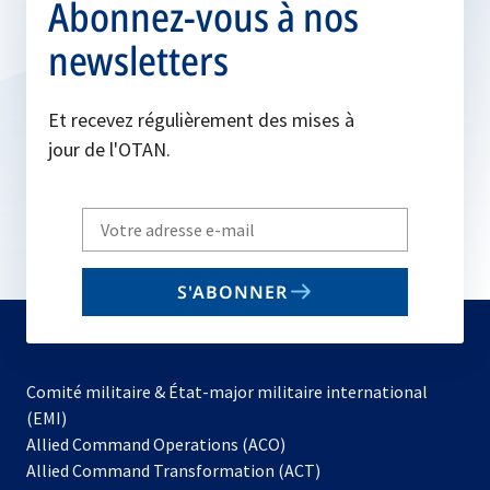
Abonnez-vous à nos
newsletters
Et recevez régulièrement des mises à
jour de l'OTAN.
Write
your
email
S'ABONNER
to
subscribe
Comité militaire & État-major militaire international
(EMI)
s’ouvre
Allied Command Operations (ACO)
dans
Allied Command Transformation (ACT)