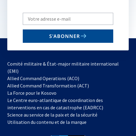
Write
your
email
S'ABONNER
to
subscribe
Comité militaire & État-major militaire international
(EMI)
s’ouvre
Allied Command Operations (ACO)
dans
Allied Command Transformation (ACT)
s’ouvre
un
La Force pour le Kosovo
dans
nouvel
Le Centre euro-atlantique de coordination des
un
onglet
interventions en cas de catastrophe (EADRCC)
nouvel
Science au service de la paix et de la sécurité
onglet
Utilisation du contenu et de la marque