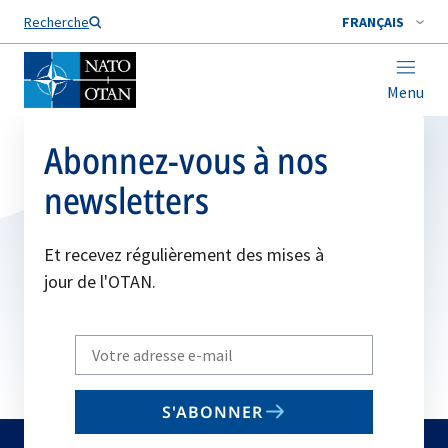
Nom de famille*
Recherche
FRANÇAIS
Menu
Abonnez-vous à nos
newsletters
Et recevez régulièrement des mises à
jour de l'OTAN.
Write
your
email
S'ABONNER
to
subscribe