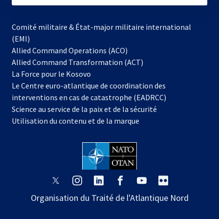
Comité militaire & État-major militaire international
(EMI)
Allied Command Operations (ACO)
Allied Command Transformation (ACT)
s’ouvre
La Force pour le Kosovo
dans
Le Centre euro-atlantique de coordination des
un
interventions en cas de catastrophe (EADRCC)
nouvel
Science au service de la paix et de la sécurité
onglet
Utilisation du contenu et de la marque
s’ouvre
s’ouvre
s’ouvre
s’ouvre
s’ouvre
s’ouvre
dans
dans
dans
dans
dans
dans
Organisation du Traité de l'Atlantique Nord
un
un
un
un
un
un
nouvel
nouvel
nouvel
nouvel
nouvel
nouvel