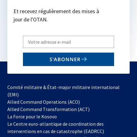
Et recevez régulièrement des mises à
jour de l'OTAN.
Write
your
email
S'ABONNER
to
subscribe
Comité militaire & État-major militaire international
(EMI)
s’ouvre
Allied Command Operations (ACO)
dans
Allied Command Transformation (ACT)
s’ouvre
un
La Force pour le Kosovo
dans
nouvel
Le Centre euro-atlantique de coordination des
un
onglet
interventions en cas de catastrophe (EADRCC)